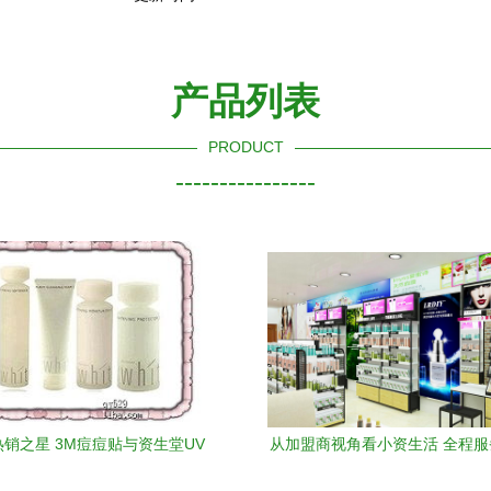
产品列表
PRODUCT
----------------
销之星 3M痘痘贴与资生堂UV
从加盟商视角看小资生活 全程
hite美白套装引领护肤新风尚
位的化妆品零售之道