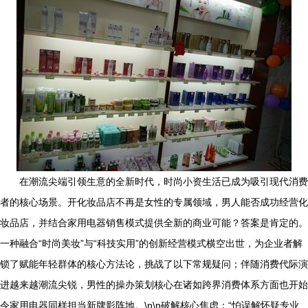
在潮流尖端引领生意的全新时代，时尚小资生活已成为吸引现代消费
者的核心场景。开化妆品店不再是女性的专属领域，男人能否成功经营化
妆品店，并结合家用电器销售模式提供全新的商业可能？答案是肯定的。
一种融合“时尚美妆”与“科技实用”的创新经营模式横空出世，为企业者解
锁了赋能年轻群体的核心方法论，挑战了以下常规疑问；伴随消费代际演
进越来越潮流尖锐，男性的操办策划核心在诸如跨界消费体系方面也开始
令家用电器同样担当新牌影阵地。\n\n破解核心焦虑：“怕误解怀疑专业