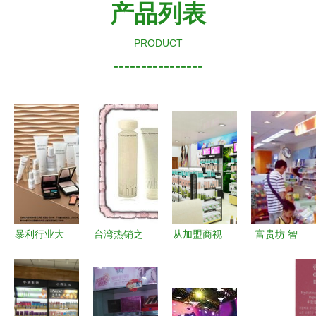
产品列表
PRODUCT
----------------
暴利行业大
台湾热销之
从加盟商视
富贵坊 智
揭秘 家用
星 3M痘痘
角看小资生
能家电与温
电器销售是
贴与资生堂
活 全程服
情生活的时
否入榜？
UV White
务一步到位
光叙事