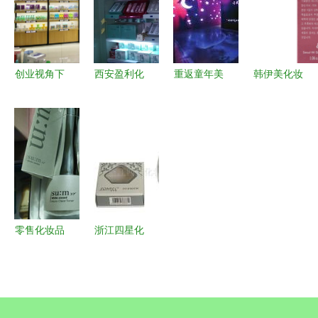
美白套装引
的化妆品零
领护肤新风
售之道
尚
创业视角下
西安盈利化
重返童年美
韩伊美化妆
的品牌本质
妆品店与家
力 丝芙兰
品零售加盟
洞察 小资
用电器销售
2015秋冬
费用详解
生活加盟还
转让分析指
媒体开放日
投资成本与
是家电分
南
回顾
回报分析
销？
零售化妆品
浙江四星化
打造成功化
妆品实业公
妆品零售店
司产品相册
的秘诀
美妆品质的
视觉展现