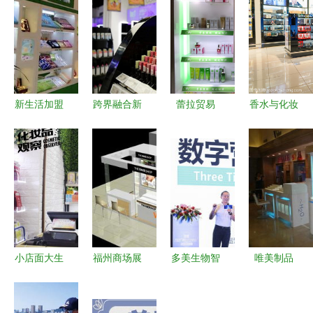
新生活加盟
跨界融合新
蕾拉贸易
香水与化妆
费用解析与
浪潮 盘点
值得信赖的
品店 潮流
家电销售加
10个美妆零
品牌化妆品
风尚的零售
盟店前景评
售与家电销
加盟首选伙
艺术与市场
估
售融合
伴
洞察
的“新物种”
小店面大生
福州商场展
多美生物智
唯美制品
意 30㎡化
柜与展柜设
能工厂赋能
匠心订造，
妆品店日销
计制作 聚
新零售环境
点亮商业与