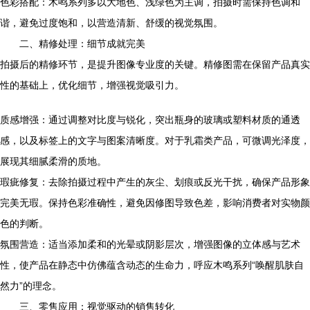
色彩搭配：木鸣系列多以大地色、浅绿色为主调，拍摄时需保持色调和
谐，避免过度饱和，以营造清新、舒缓的视觉氛围。
二、精修处理：细节成就完美
拍摄后的精修环节，是提升图像专业度的关键。精修图需在保留产品真实
性的基础上，优化细节，增强视觉吸引力。
质感增强：通过调整对比度与锐化，突出瓶身的玻璃或塑料材质的通透
感，以及标签上的文字与图案清晰度。对于乳霜类产品，可微调光泽度，
展现其细腻柔滑的质地。
瑕疵修复：去除拍摄过程中产生的灰尘、划痕或反光干扰，确保产品形象
完美无瑕。保持色彩准确性，避免因修图导致色差，影响消费者对实物颜
色的判断。
氛围营造：适当添加柔和的光晕或阴影层次，增强图像的立体感与艺术
性，使产品在静态中仿佛蕴含动态的生命力，呼应木鸣系列“唤醒肌肤自
然力”的理念。
三、零售应用：视觉驱动的销售转化