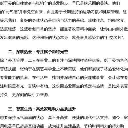
彭于晏的自律健身与张钧宁的热爱跑步，早已是娱乐圈的美谈。他们
的“元气感”并非凭空而来，而是源于长期坚持的运动习惯和健康管理。这
提示我们，良好的身体状态是自信与活力的基础。规律作息、均衡饮食、
适度锻炼，这些看似日常的坚持，能显著改善精神面貌，让你由内而外散
发出健康的光彩。这种积极的状态本身，就是最具感染力的“社交名片”。
二、深耕热爱：专注赋予独特光芒
除了外形管理，二人在事业上的专注与深耕同样值得借鉴。彭于晏为角色
苦练技能，张钧宁在演艺与学业上不断突破，他们都展现了将热爱转化为
专业能力的执着。在生活中，找到并深耕自己的兴趣或事业，会让你在专
注时眼里有光，言谈中有物。这份因热爱而生的笃定与热情，是比外表更
持久、更深刻的吸引力来源。
三、智慧生活：高效家电助力品质提升
想要保持元气满满的状态，离不开高效、便捷的现代生活支持。如今，家
用电器早已超越基础功能，成为提升生活品质、节约时间精力的得力助