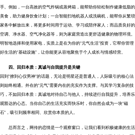
手。例如，一台高效的空气炸锅或蒸烤箱，能帮助你轻松制作健康低脂的
美食，助力健身饮食计划；一台智能扫地机器人或洗碗机，能帮你从繁琐
家务中解放出来，将更多时间用于运动、学习或陪伴家人；而品质良好的
空调、净水器、空气净化器等，则为家庭营造出更舒适健康的物理环境。
明智地选择和使用家电，实质上是在为你的“元气生活”投资，它帮你管理
好生活的“基础设施”，让你能更从容地聚焦于个人成长与情感经营。
四、回归本质：真诚与自我提升是关键
回到“撩到心仪男神”的话题，无论是明星还是普通人，人际吸引的核心法
则始终相通。外在的“元气”需要内在的充实作为支撑。与其学习复杂的技
巧，不如回归本质：真诚地对待自己与他人，持续进行自我提升，培养乐
观豁达的心态。当你自己的生活充实而快乐时，你自然会成为一块“磁
石”，吸引到频率相同、欣赏你本质的人。
总而言之，网传的恋情是一个观察窗口，让我们看到积极健康的生活