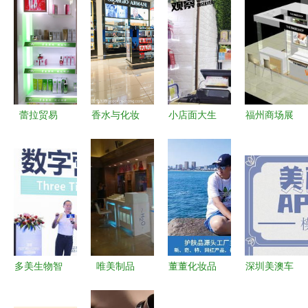
蕾拉贸易
香水与化妆
小店面大生
福州商场展
值得信赖的
品店 潮流
意 30㎡化
柜与展柜设
品牌化妆品
风尚的零售
妆品店日销
计制作 聚
加盟首选伙
艺术与市场
2万元的经
焦家用电器
伴
洞察
营秘诀
销售的专业
展示解决方
案
多美生物智
唯美制品
董董化妆品
深圳美澳车
能工厂赋能
匠心订造，
工厂跨界战
动力系统开
新零售环境
点亮商业与
略 家用电
发与化妆品