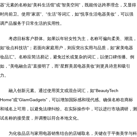
器”元素的名称如“美科生活馆”或“智美空间”，既能传达跨界理念，又显得
时尚前卫。使用“家居”、“生活”等词汇，如“悦享生活电器美妆”，可以强
调产品服务于日常生活的实用性。
考虑目标客户群体。如果以年轻女性为主，名称可偏向柔美、潮流，
如“妆点科技坊”；若面向家庭用户，则应突出实用与品质，如“家美电器
妆品汇”。名称应简洁易记，避免过长或复杂的词汇，以便口碑传播。例
如，“美电融合店”直接明了，而“星辉美居电器美妆”则更具诗意和吸引
力。
融入创新元素。通过使用英文或混合词汇，如“BeautyTech
Home”或“GlamGadgets”，可以增加国际感和现代感。确保名称在商标
和域名上可用，以避免法律纠纷。在实际操作中，可以进行市场调研，测
试名称的接受度，并调整以符合本地文化。
为化妆品店与家用电器销售结合的店铺取名，关键在于平衡美学与科