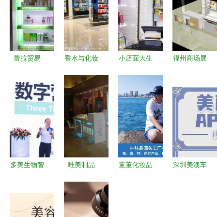
蕾拉贸易
香水与化妆
小店面大生
福州商场展
值得信赖的
品店 潮流
意 30㎡化
柜与展柜设
品牌化妆品
风尚的零售
妆品店日销
计制作 聚
加盟首选伙
艺术与市场
2万元的经
焦家用电器
伴
洞察
营秘诀
销售的专业
展示解决方
案
多美生物智
唯美制品
董董化妆品
深圳美澳车
能工厂赋能
匠心订造，
工厂跨界战
动力系统开
新零售环境
点亮商业与
略 家用电
发与化妆品
下化妆品品
家居空间的
器销售的新
零售 跨界