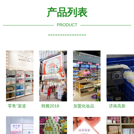
产品列表
PRODUCT
----------------
零售“渠道
韩雅2018
加盟化妆品
济南高新
为王”时
中韩化妆品
店与体验式
区“三八”节
代，“中国
新零售峰会
服务 融合
消费观察
版丝芙
共探美妆零
小资生活与
美妆产业引