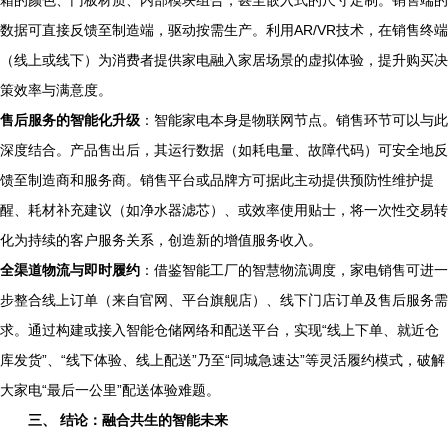
箱的颜色、门板材质、内部模块组合，甚至嵌入式的尺寸定制。销售端的
数据可直接反馈至制造端，驱动按需生产。利用AR/VR技术，在销售终端
（线上或线下）为消费者提供家电融入家居场景的虚拟体验，提升购买决
策效率与满意度。
售后服务的智能化升级
：智能家电本身是物联网节点。销售环节可以与此
深度结合。产品售出后，其运行数据（如耗电量、故障代码）可安全地反
馈至制造商和服务商。销售平台或品牌方可据此主动提供预防性维护提
醒、耗材补充建议（如净水器滤芯）、或效率使用贴士，将一次性交易转
化为持续的客户服务关系，创造新的增值服务收入。
全渠道物流与即时履约
：借鉴智能工厂的智慧物流调度，家电销售可进一
步整合线上订单（来自官网、平台旗舰店）、线下门店订单及售后服务需
求。通过构建或接入智能仓储网络和配送平台，实现“线上下单、就近仓
库发货”、“线下体验、线上配送”乃至“同城急速达”等灵活履约模式，破解
大家电“最后一公里”配送体验难题。
三、 结论：融合共生的智能未来