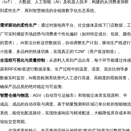
（IoT）、大数据、人工智能（AI）及机器人技术，构建的从消费者洞察
到柔性生产、再到智慧物流的全链路数字化生态系统。
需求驱动的柔性生产
：通过对接电商平台、社交媒体及线下门店数据，工
厂可实时捕捉市场趋势与消费者个性化偏好（如对特定成分、包装、颜色
的需求）。AI算法分析这些数据后，自动调整生产计划，驱动生产线进行
小批量、多品种的快速切换，实现真正的“C2M”（用户直连制造）。
全流程可视化与质量控制
：从原料入库到产品出库，每个环节都通过传感
器和RFID标签进行数据采集。生产过程中的温度、湿度、混合比例等参
数被实时监控，AI视觉检测系统替代人工进行高速、高精度的瑕疵筛查，
确保产品品质的绝对稳定与可追溯。
智慧仓储与物流
：AGV（自动导引运输车）和智能立体库实现原料、半
成品、成品的自动存取与调度。基于销量预测和区域订单分析的智能物流
系统，能优化配送路径，实现快速响应与精准配送，大幅降低库存成本和
缩短交货周期。
这场变革的核心，在于将供应链从传统的“推动式”转变为以数据为神