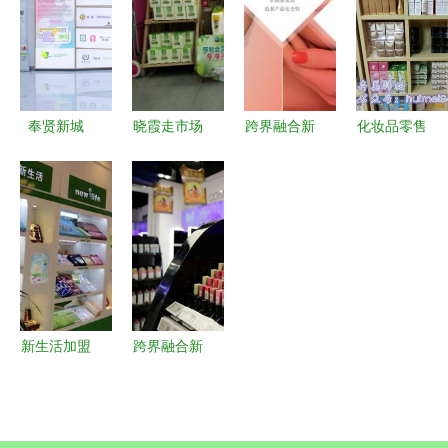
兰”如何构
售新未来
家电销售的
领增长，家
筑最强美妆
新商机
用电器销售
商业场景
稳健
奉贤新城
晓霞走市场
跨界融合新
化妆品零售
以“组团上
| 从家电到
篇章 2019
批发与包通
门式服
化妆品 如
年化妆品行
关空运 一
务”赋能外
何在5000
业新零售IT
站式美妆贸
企发
亿OTC渠道
商业解决方
易解决方案
展，“美丽
中抢占零售
案在家用电
工厂”铸就
份额？
器销售领域
家电销售新
的启示与应
新生活加盟
跨界融合新
高地
用
费用解析与
浪潮 盘点
家电销售加
10个美妆零
盟店前景评
售与家电销