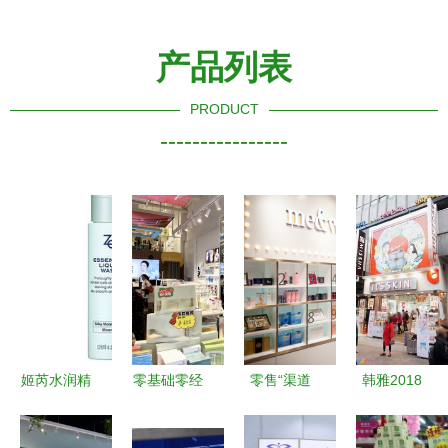
产品列表
PRODUCT
----------------
姬芮水润精
零基础零经
零售“渠道
韩雅2018
华洁面露
验也能开欧
为王”时
中韩化妆品
卓越洁肤体
芭莎化妆品
代，“中国
新零售峰会