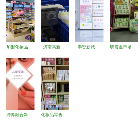
验与家用电
店 化妆品
版丝芙
共探美妆零
器销售新趋
零售新手指
兰”如何构
售新未来
势
南
筑最强美妆
商业场景
加盟化妆品
济南高新
奉贤新城
晓霞走市场
店与体验式
区“三八”节
以“组团上
| 从家电到
服务 融合
消费观察
门式服
化妆品 如
小资生活与
美妆产业引
务”赋能外
何在5000
家电销售的
领增长，家
企发
亿OTC渠道
新商机
用电器销售
展，“美丽
中抢占零售
稳健
工厂”铸就
份额？
家电销售新
跨界融合新
化妆品零售
高地
篇章 2019
批发与包通
年化妆品行
关空运 一