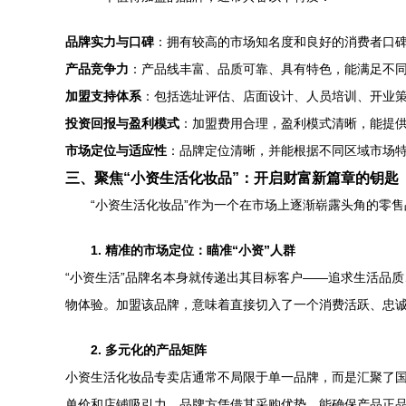
品牌实力与口碑
：拥有较高的市场知名度和良好的消费者口
产品竞争力
：产品线丰富、品质可靠、具有特色，能满足不
加盟支持体系
：包括选址评估、店面设计、人员培训、开业
投资回报与盈利模式
：加盟费用合理，盈利模式清晰，能提
市场定位与适应性
：品牌定位清晰，并能根据不同区域市场
三、聚焦“小资生活化妆品”：开启财富新篇章的钥匙
“小资生活化妆品”作为一个在市场上逐渐崭露头角的零
1. 精准的市场定位：瞄准“小资”人群
“小资生活”品牌名本身就传递出其目标客户——追求生活品
物体验。加盟该品牌，意味着直接切入了一个消费活跃、忠
2. 多元化的产品矩阵
小资生活化妆品专卖店通常不局限于单一品牌，而是汇聚了国
单价和店铺吸引力。品牌方凭借其采购优势，能确保产品正