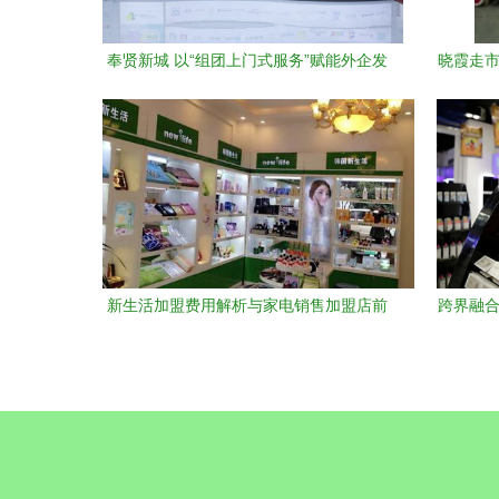
奉贤新城 以“组团上门式服务”赋能外企发
晓霞走市
展，“美丽工厂”铸就家电销售新高地
亿
新生活加盟费用解析与家电销售加盟店前
跨界融合
景评估