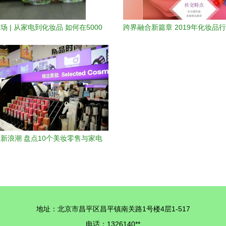
场 | 从家电到化妆品 如何在5000
跨界融合新篇章 2019年化妆品
OTC渠道中抢占零售份额？
IT商业解决方案在家用电器销售
示与应用
新浪潮 盘点10个美妆零售与家电
销售融合的“新物种”
地址：北京市昌平区昌平镇南关路1号楼4层1-517
电话：1326140**