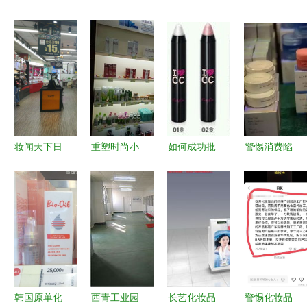
妆闻天下日
重塑时尚小
如何成功批
警惕消费陷
报 金王开
资生活 男
发零售韩国
阱 从“假奶
化妆品店与
人开化妆品
LG旗下化
粉”到“家电
电商并进，
店为何能赢
妆品、护肤
选购”的避
家用电器销
得家电销售
品与染发膏
坑指南
售增长新布
的启发
局
韩国原单化
西青工业园
长艺化妆品
警惕化妆品