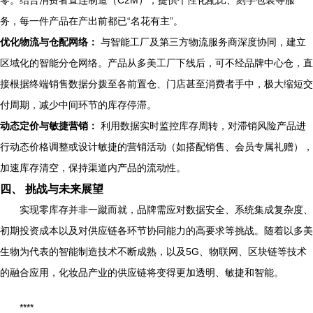
零。结合消费者直连制造（C2M），提供个性化配比、刻字包装等服
务，每一件产品在产出前都已“名花有主”。
优化物流与仓配网络：
与智能工厂及第三方物流服务商深度协同，建立
区域化的智能分仓网络。产品从多美工厂下线后，可不经品牌中心仓，直
接根据终端销售数据分拨至各前置仓、门店甚至消费者手中，极大缩短交
付周期，减少中间环节的库存停滞。
动态定价与敏捷营销：
利用数据实时监控库存周转，对滞销风险产品进
行动态价格调整或设计敏捷的营销活动（如搭配销售、会员专属礼赠），
加速库存清空，保持渠道内产品的流动性。
四、 挑战与未来展望
实现零库存并非一蹴而就，品牌需应对数据安全、系统集成复杂度、
初期投资成本以及对供应链各环节协同能力的高要求等挑战。随着以多美
生物为代表的智能制造技术不断成熟，以及5G、物联网、区块链等技术
的融合应用，化妆品产业的供应链将变得更加透明、敏捷和智能。
****