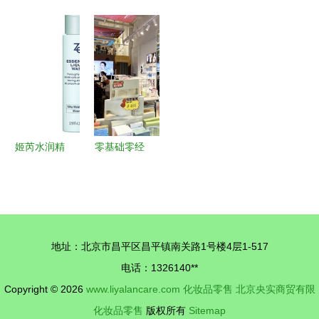
妆品与家电
品牌化妆品
柜台厂最新
的“隐形高
代购生态解
厂转让 布
化妆品柜台
价” 计算器
析
局化妆品零
图片鉴赏
告诉你10-
售的新机遇
广州长艺展
50倍的真实
柜厂打造零
品质差距
售新体验
姬芮水润精
零基础零经
华洁面露
验也能开欧
卓越洁肤体
芭莎化妆品
验与家用电
店 化妆品
器销售新趋
零售新手指
地址：北京市昌平区昌平镇南关路1号楼4层1-517
势
南
电话：1326140**
Copyright © 2026
www.liyalancare.com
化妆品零售
北京央实商贸有限
化妆品零售
版权所有
Sitemap